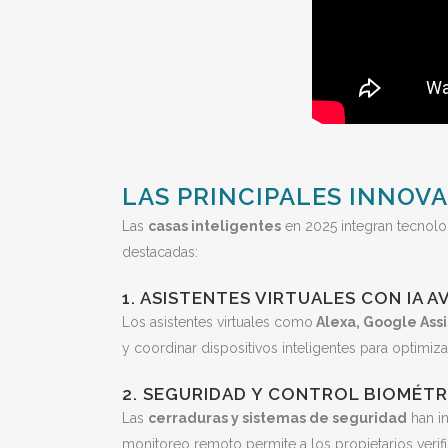
LAS PRINCIPALES INNOV
Las
casas inteligentes
en 2025 integran tecnolog
destacadas:
1. ASISTENTES VIRTUALES CON IA 
Los asistentes virtuales como
Alexa, Google Assis
y coordinar dispositivos inteligentes para optimiza
2. SEGURIDAD Y CONTROL BIOMÉT
Las
cerraduras y sistemas de seguridad
han in
monitoreo remoto permite a los propietarios verif