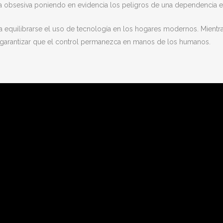
 obsesiva poniendo en evidencia los peligros de una dependencia ex
a equilibrarse el uso de tecnología en los hogares modernos. Mientr
 garantizar que el control permanezca en manos de los humanos.