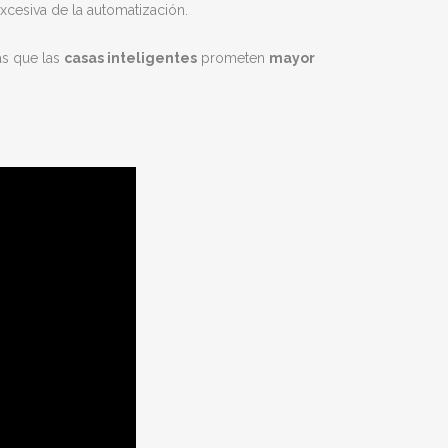
cesiva de la automatización.
as que las
casas inteligentes
prometen
mayor