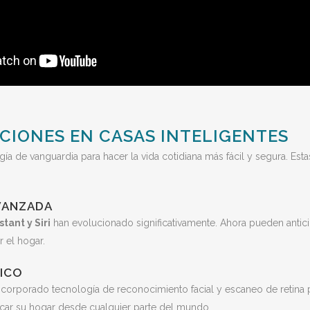
ACIONES EN CASAS INTELIGENTES
ía de vanguardia para hacer la vida cotidiana más fácil y segura. Es
AVANZADA
tant y Siri
han evolucionado significativamente. Ahora pueden antici
r el hogar.
RICO
corporado tecnología de reconocimiento facial y escaneo de retina 
icar su hogar desde cualquier parte del mundo.