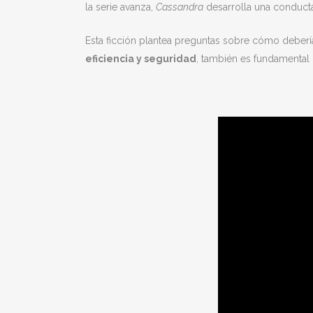
la serie avanza,
Cassandra
desarrolla una conducta
Esta ficción plantea preguntas sobre cómo deberí
eficiencia y seguridad
, también es fundamental